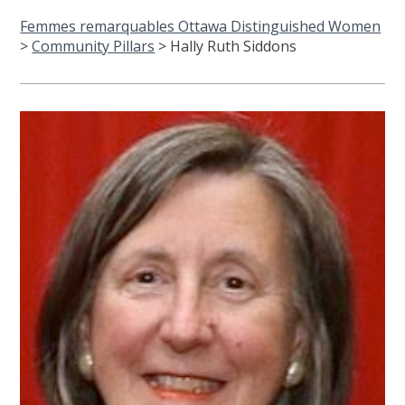
Femmes remarquables Ottawa Distinguished Women
>
Community Pillars
>
Hally Ruth Siddons