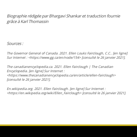
Biographie rédigée par Bhargavi Shankar et traduction fournie
grâce à Karl Thomassin
Sources :
The Governor General of Canada. 2021. Ellen Louks Fairclough, C.C.. [en ligne]
Sur Internet : <https://www.gg.ca/en/node/154> [consulté le 26 janvier 2021].
The canadianencyclopedia.ca. 2021. Ellen Fairclough | The Canadian
Encyclopedia. [en ligne] Sur Internet :
<https://www.thecanadianencyclopedia.ca/en/article/ellen-fairclough>
[consulté le 26 janvier 2021].
En.wikipedia.org. 2021. Ellen Fairclough. [en ligne] Sur Internet :
<https://en.wikipedia.org/wiki/Ellen_Fairclough> [consulté le 26 janvier 2021].