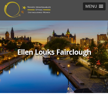
MENU
Ellen Louks Fairclough