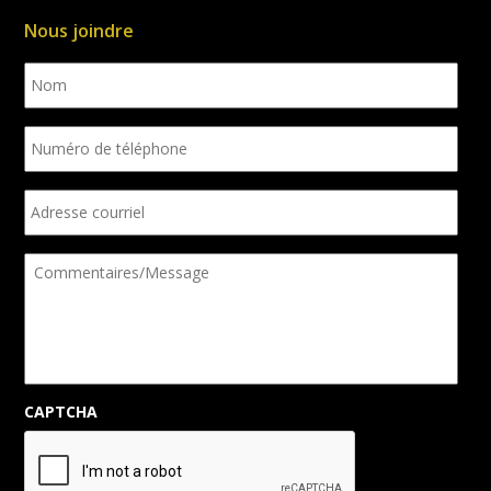
Nous joindre
Nom
Numéro
de
téléphone
Adresse
courriel
Commentaires/Message
CAPTCHA