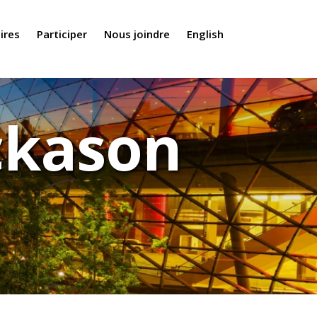
ires
Participer
Nous joindre
English
ickason