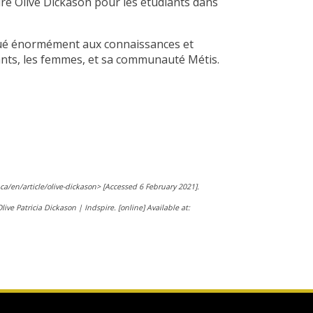
ure Olive Dickason pour les étudiants dans
ribué énormément aux connaissances et
ants, les femmes, et sa communauté Métis.
a/en/article/olive-dickason> [Accessed 6 February 2021].
ive Patricia Dickason | Indspire. [online] Available at: