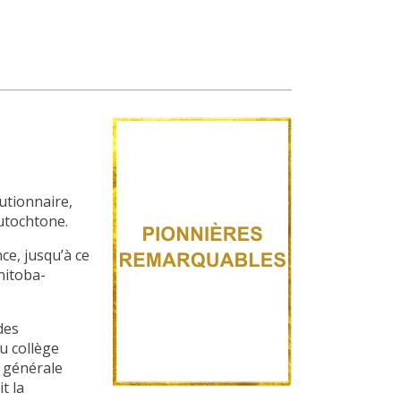
lutionnaire,
Autochtone.
ce, jusqu’à ce
nitoba-
des
u collège
e générale
t la