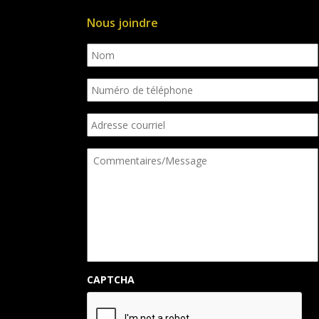
Nous joindre
Nom
Numéro
de
téléphone
Adresse
courriel
Commentaires/Message
CAPTCHA