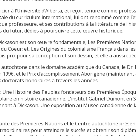
r à l’Université d’Alberta, et reçoit tenure comme professeu
ale du curriculum international, lui ont renommé comme l’ex
ue professeure, et ses contributions à la littérature de l’hi
ts du futur, dédiés à poursuivre cette œuvre historique.
Dickason est son œuvre fondamentale, Les Premières Nation
u Coeur; et, Les Origines du colonialisme Français dans les 
is prix pour sa conception et son dessin, et elle a aussi coé
oire autochtone dans le domaine académique du Canada, le Dr.
 1996, et le Prix d’accomplissement Aborigène (maintenant 
x doctorats honoraires à travers les années.
 Une Histoire des Peuples fondateurs des Premières Époques 
olaire en histoire canadienne. L’institut Gabriel Dumont en
artenant à Dickason. Une exposition au Musée canadienne de 
udiante des Premières Nations et le Centre autochtone présent
raordinaires pour atteindre le succès et obtenir son diplôme.