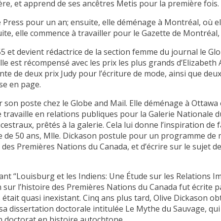
re, et apprend de ses ancêtres Metis pour la première fois.
ee Press pour un an; ensuite, elle déménage à Montréal, où el
ite, elle commence à travailler pour le Gazette de Montréal, e
t devient rédactrice de la section femme du journal le Glob
elle est récompensé avec les prix les plus grands d’Elizabeth
nte de deux prix Judy pour l’écriture de mode, ainsi que de
se en page.
r son poste chez le Globe and Mail. Elle déménage à Ottawa e
e travaille en relations publiques pour la Galerie Nationale 
traux, prêtés à la galerie. Cela lui donne l’inspiration de fa
 de 50 ans, Mlle. Dickason postule pour un programme de maî
ue des Premières Nations du Canada, et d’écrire sur le sujet
étant “Louisburg et les Indiens: Une Étude sur les Relations 
sur l’histoire des Premières Nations du Canada fut écrite par
ait quasi inexistant. Cinq ans plus tard, Olive Dickason ob
sa dissertation doctorale intitulée Le Mythe du Sauvage, qui 
 doctorat en histoire autochtone.