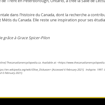
é de Trent en Peterborough, Ontario, a créé la Salle de Lect
entale dans l’histoire du Canada, dont la recherche a cont
Métis du Canada. Elle reste une inspiration pour ses étudi
ie
grâce à Grace Spicer-Pilon
line] Thecanadianencyclopedia.ca. Available at: <https://www.thecanadianencyclopedia.c
tps://en.wikipedia.org/wiki/Olive_Dickason> [Accessed 6 February 2021]. Indspire. 1997. Ol
ed 6 February 2021].