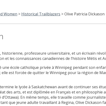
hed Women
>
Historical Trailblazers
>
Olive Patricia Dickason
on
e, historienne, professeure universitaire, et un écrivain révo
on et les connaissances canadiennes de l’histoire Métis et 
té une école catholique privée à Winnipeg pendant son enfan
 elle est forcée de quitter le Winnipeg pour la région de Ma
termine le lycée à Saskatchewan avant de continuer ses étu
éat des arts, et est diplômée en Français et en philosophie a
 d’Ottawa). En même temps, elle travaille comme journalist
ant que jeune adulte travaillant à Regina, Olive Dickason fai