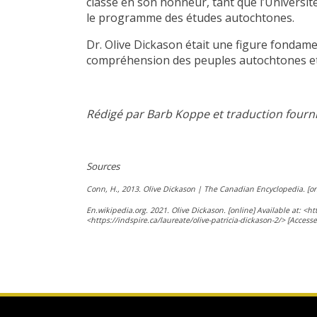
classe en son honneur, tant que l’Universit
le programme des études autochtones.
Dr. Olive Dickason était une figure fondam
compréhension des peuples autochtones et 
Rédigé par
Barb Koppe
et traduction fourn
Sources
Conn, H., 2013. Olive Dickason | The Canadian Encyclopedia. [on
En.wikipedia.org. 2021. Olive Dickason. [online] Available at: <ht
<https://indspire.ca/laureate/olive-patricia-dickason-2/> [Access