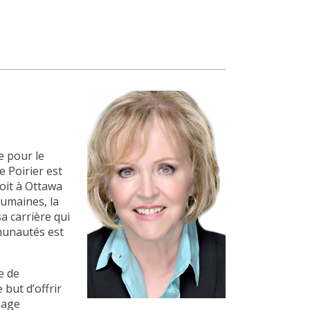
e pour le
e Poirier est
soit à Ottawa
humaines, la
a carrière qui
munautés est
e de
 but d’offrir
sage