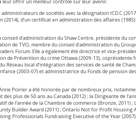
 leur offrir un meilleur contrôle sur leur avenir.
 administrateurs de sociétés avec la désignation ICD.C (2017).
(2014), d’un certificat en administration des affaires (1985) 
 conseil d’administration du Shaw Centre, présidente du con
ation de TVO, membre du conseil d’administration du Groupe
aders Forum. Elle a également été directrice et vice-présiden
ion de Prévention du crime Ottawa (2009-13), coprésidente f
 du Réseau local d’intégration des services de santé de Champ
nfance (2003-07) et administratrice du Fonds de pension 
-Anne Poirier a été honorée par de nombreux prix, notamment
ment des plus de 50 ans au Canada (2012) ; la Dirigeante de l
lucratif de l’année de la Chambre de commerce (Bronze, 2011
nity Builder Award (2011) ; Ontario Not for Profit Housing 
raising Professionals Fundraising Executive of the Year (2007)