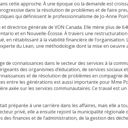
ans cette approche. À une époque où la demande est croissan
rogressive dans la résolution de problèmes et de faire preu
istiques qui définissent le professionnalisme de Jo-Anne Poiri
e et directrice générale de VON Canada. Elle mène plus de 6
tario et en Nouvelle-Écosse. À travers une restructuration fin
, en rétablissant à la viabilité financière de l’organisation. L
 experte du Lean, une méthodologie dont la mise en oeuvre
 de connaissances dans le secteur des services à la communa
rigeants des organismes d’éducation, de services sociaux e
nnaissances et de résolution de problèmes en compagnie de p
ces entre les générations est aussi importante pour Mme Poi
e axée sur les services communautaires. Ce travail est un 
ait préparée à une carrière dans les affaires, mais elle a tou
teur privé, elle a ensuite rejoint la municipalité régionale 
des finances et de l’administration, de la gestion des déchet