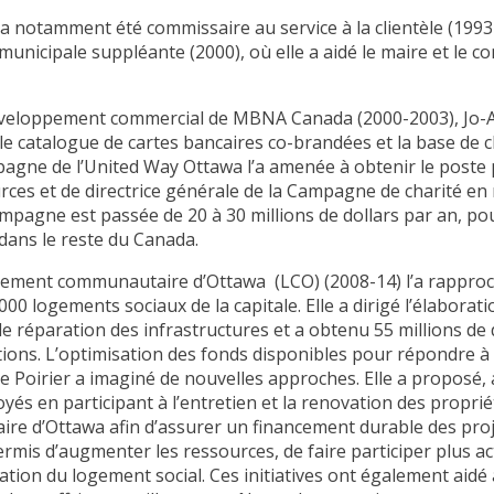
e a notamment été commissaire au service à la clientèle (1993
municipale suppléante (2000), où elle a aidé le maire et le co
éveloppement commercial de MBNA Canada (2000-2003), Jo-An
 le catalogue de cartes bancaires co-brandées et la base de c
pagne de l’United Way Ottawa l’a amenée à obtenir le poste
es et de directrice générale de la Campagne de charité en 
mpagne est passée de 20 à 30 millions de dollars par an, pou
dans le reste du Canada.
gement communautaire d’Ottawa (LCO) (2008-14) l’a rappro
000 logements sociaux de la capitale. Elle a dirigé l’élaborat
e réparation des infrastructures et a obtenu 55 millions de
tions. L’optimisation des fonds disponibles pour répondre 
e Poirier a imaginé de nouvelles approches. Elle a proposé,
oyés en participant à l’entretien et la renovation des propr
 d’Ottawa afin d’assurer un financement durable des projets
permis d’augmenter les ressources, de faire participer plus 
ation du logement social. Ces initiatives ont également aidé